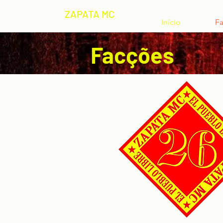
ZAPATA MC
Início
F
Facções