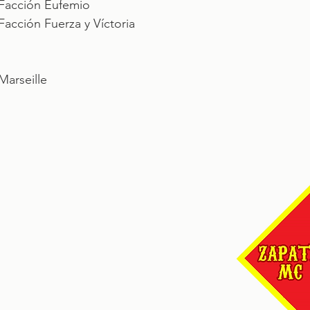
Facción Eufemio
Facción Fuerza y Víctoria
Marseille