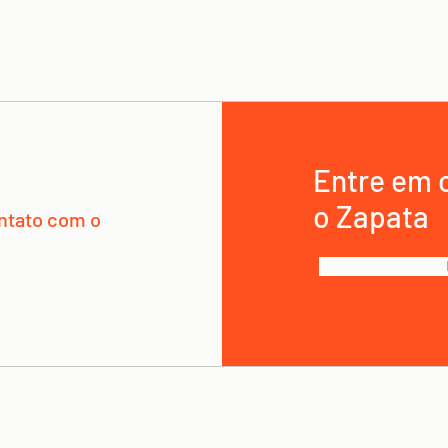
Entre em 
o Zapata
ntato com o